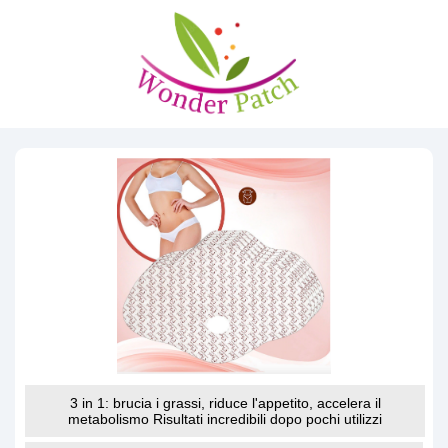
3 in 1: brucia i grassi, riduce l'appetito, accelera il
metabolismo Risultati incredibili dopo pochi utilizzi